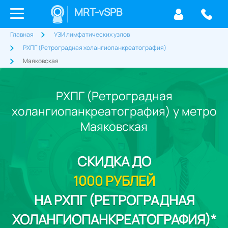
MRT-vSPB
Главная
УЗИ лимфатических узлов
РХПГ (Ретроградная холангиопанкреатография)
Маяковская
РХПГ (Ретроградная
холангиопанкреатография) у метро
Маяковская
СКИДКА
ДО
1000 РУБЛЕЙ
НА РХПГ (РЕТРОГРАДНАЯ
ХОЛАНГИОПАНКРЕАТОГРАФИЯ)*