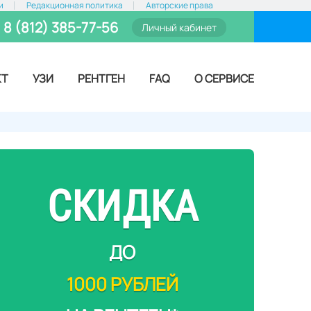
и
Редакционная политика
Авторские права
8 (812) 385-77-56
Личный кабинет
КТ
УЗИ
РЕНТГЕН
FAQ
О СЕРВИСЕ
СКИДКА
ДО
1000 РУБЛЕЙ