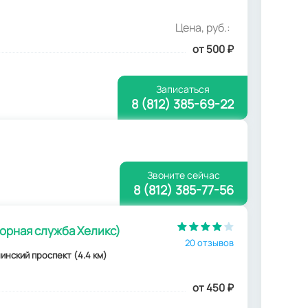
Цена, руб.:
от 500
₽
Записаться
8 (812) 385-69-22
Звоните сейчас
8 (812) 385-77-56
орная служба Хеликс)
20 отзывов
енинский проспект (4.4 км)
от 450
₽