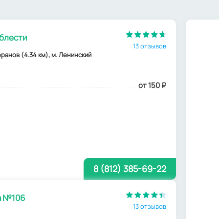
облести
13 отзывов
еранов (4.34 км), м. Ленинский
от 150
₽
8 (812) 385-69-22
а №106
13 отзывов