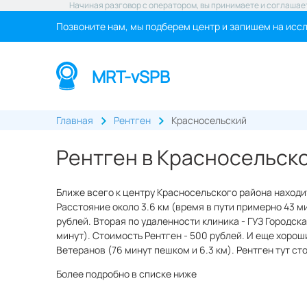
Начиная разговор с оператором, вы принимаете и соглашае
Позвоните нам, мы подберем центр и запишем на исс
MRT-vSPB
Главная
Рентген
Красносельский
Рентген в Красносельск
Ближе всего к центру Красносельского района наход
Расстояние около 3.6 км (время в пути примерно 43 ми
рублей. Вторая по удаленности клиника - ГУЗ Городск
минут). Стоимость Рентген - 500 рублей. И еще хорош
Ветеранов (76 минут пешком и 6.3 км). Рентген тут ст
Более подробно в списке ниже