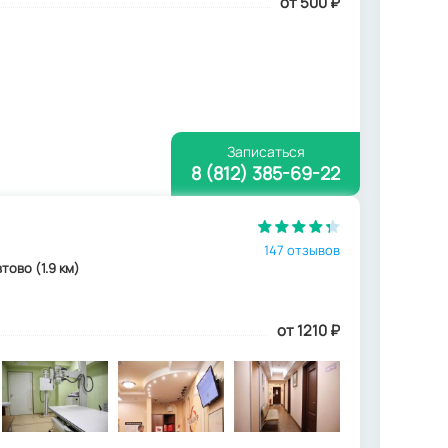
от 500
₽
Записаться
8 (812) 385-69-22
147 отзывов
втово (1.9 км)
от 1210
₽