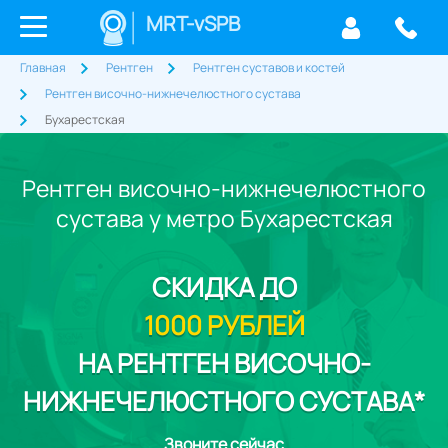
MRT-vSPB
Главная
Рентген
Рентген суставов и костей
Рентген височно-нижнечелюстного сустава
Бухарестская
Рентген височно-нижнечелюстного
сустава у метро Бухарестская
СКИДКА
ДО
1000 РУБЛЕЙ
НА РЕНТГЕН ВИСОЧНО-
НИЖНЕЧЕЛЮСТНОГО СУСТАВА*
Звоните сейчас