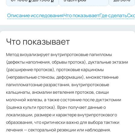
Описание исследования
Что показывает
Где сделать
Ско
Что показывает
Метод визуализирует внутрипротоковые папилломы
(дефекты наполнения, обрывы протока), дуктальные эктазии
(расширение протоков), протоковые карциномы
(неправильные стенозы, деформации), множественные
папилломатозные разрастания, внутрипротоковые
кальцинаты, аномалии ветвления протоков, свищи
молочной железы, а также состояние после дуктэктомии
(оценка культи протока). Врач получает данные о
локализации, размере и характере внутрипротокового
образования, что критически важно для выбора тактики
лечения — секторальной резекции или наблюдения.