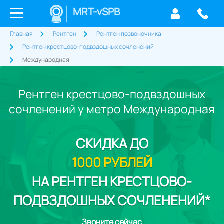
MRT-vSPB
Главная
Рентген
Рентген позвоночника
Рентген крестцово-подвздошных сочленений
Международная
Рентген крестцово-подвздошных
сочленений у метро Международная
СКИДКА
ДО
1000 РУБЛЕЙ
НА РЕНТГЕН КРЕСТЦОВО-
ПОДВЗДОШНЫХ СОЧЛЕНЕНИЙ*
Звоните сейчас