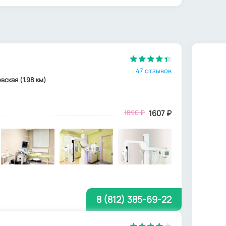
47 отзывов
овская (1.98 км)
1890
₽
1607
₽
8 (812) 385-69-22