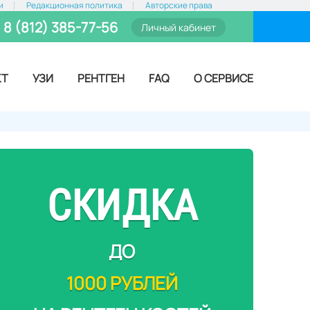
и
Редакционная политика
Авторские права
8 (812) 385-77-56
Личный кабинет
КТ
УЗИ
РЕНТГЕН
FAQ
О СЕРВИСЕ
СКИДКА
ДО
1000 РУБЛЕЙ