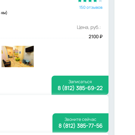
150 отзывов
6 км)
Цена, руб.:
2100
₽
Записаться
8 (812) 385-69-22
Звоните сейчас
8 (812) 385-77-56