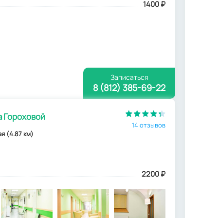
1400
₽
Записаться
8 (812) 385-69-22
а Гороховой
14 отзывов
ая (4.87 км)
2200
₽