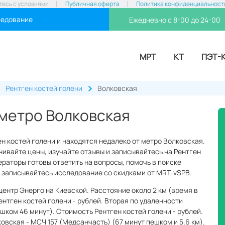
тесь с условиями
Публичная оферта
Политика конфиденциальност
ледование
Ежедневно с 8-00 до 24-00
МРТ
КТ
ПЭТ-
Рентген костей голени
Волковская
 метро Волковская
н костей голени и находятся недалеко от метро Волковская.
ивайте цены, изучайте отзывы и записывайтесь на Рентген
ператоры готовы ответить на вопросы, помочь в поиске
 и записывайтесь исследование со скидками от MRT-vSPB.
ентр Энерго на Киевской. Расстояние около 2 км (время в
ентген костей голени - рублей. Вторая по удаленности
ешком 46 минут). Стоимость Рентген костей голени - рублей.
овская - МСЧ 157 (Медсанчасть) (67 минут пешком и 5.6 км).