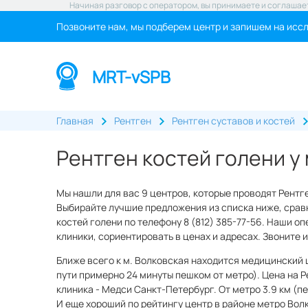
Начиная разговор с оператором, вы принимаете и соглашае
Позвоните нам, мы подберем центр и запишем на исс
MRT-vSPB
Главная
Рентген
Рентген суставов и костей
Рентген костей голени у
Мы нашли для вас 9 центров, которые проводят Рентге
Выбирайте лучшие предложения из списка ниже, сравн
костей голени по телефону 8 (812) 385-77-56. Наши о
клиники, сориентировать в ценах и адресах. Звоните
Ближе всего к м. Волковская находится медицинский ц
пути примерно 24 минуты пешком от метро). Цена на Р
клиника - Медси Санкт-Петербург. От метро 3.9 км (п
И еще хороший по рейтингу центр в районе метро Волк