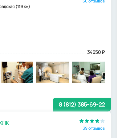
60 отзывов
радская (1.19 км)
34650
₽
8 (812) 385-69-22
 КПК
39 отзывов