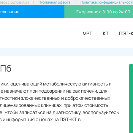
тесь с условиями
Публичная оферта
Политика конфиденциальност
ледование
Ежедневно с 8-00 до 24-00
МРТ
КТ
ПЭТ-
СПб
тики, оценивающий метаболическую активность и
 назначают при подозрении на рак печени, для
гностики злокачественных и доброкачественных
лицензированных клиниках, при этом стоимость
. Чтобы записаться на диагностику, воспользуйтесь
 и информация о ценах на ПЭТ‑КТ в