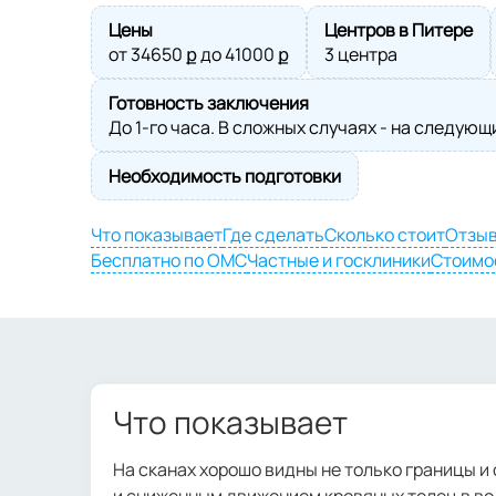
Цены
Центров в Питере
от
34650
ք до
41000
ք
3 центра
Готовность заключения
До 1-го часа. В сложных случаях - на следующ
Необходимость подготовки
Что показывает
Где сделать
Сколько стоит
Отзы
Бесплатно по ОМС
Частные и госклиники
Стоимо
Что показывает
На сканах хорошо видны не только границы и
и сниженным движением кровяных телец в вол