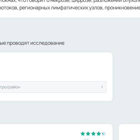
отоков, регионарных лимфатических узлов, проникновение
рые проводят исследование
тро/район