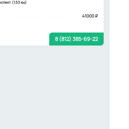
оспект (1.53 км)
41000
₽
8 (812) 385-69-22