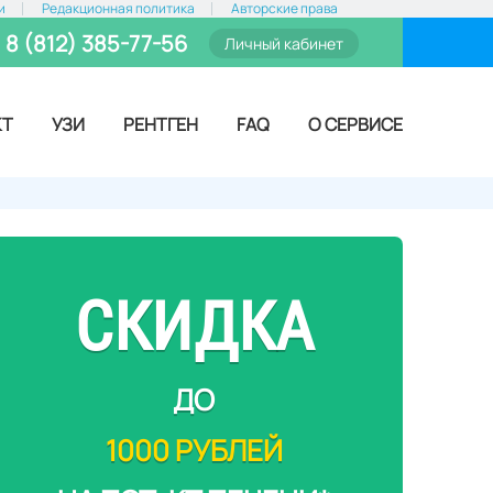
и
Редакционная политика
Авторские права
8 (812) 385-77-56
Личный кабинет
КТ
УЗИ
РЕНТГЕН
FAQ
О СЕРВИСЕ
СКИДКА
ДО
1000 РУБЛЕЙ