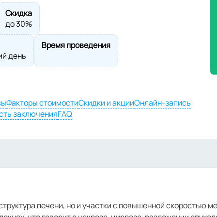
Скидка
до 30%
Время проведения
ий день
вы
Факторы стоимости
Скидки и акции
Онлайн-запись
сть заключения
FAQ
 структура печени, но и участки с повышенной скоростью м
окнах, что говорит о некрозе, циррозе, разложении опухо