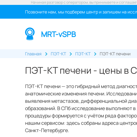
Начиная разговор с оператором, вы принимаете и соглашае
Позвоните нам, мы подберем центр и запишем на исс
MRT-vSPB
Главная
ПЭТ-КТ
ПЭТ-КТ
ПЭТ-КТ печени
ПЭТ-КТ печени - цены в 
ПЭТ-КТ печени — это гибридный метод диагнос
анатомические изменения печени. Исследование
выявления метастазов, дифференциальной диа
образований. В СПб исследование выполняют в 
процедуры формируется с учётом ряда факторов
нашим сервисом: здесь собраны адреса центров
Санкт‑Петербурге.