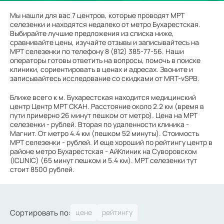
Мы нашли для вас 7 центров, которые проводят МРТ
селезенки и находятся недалеко от метро Бухарестская.
Выбирайте лучшие предложения из списка ниже,
сравнивайте цены, изучайте отзывы и записывайтесь на
МРТ селезенки по телефону 8 (812) 385-77-56. Наши
операторы готовы ответить на вопросы, помочь в поиске
клиники, сориентировать в ценах и адресах. Звоните и
записывайтесь исследование со скидками от MRT-vSPB.
Ближе всего к м. Бухарестская находится медицинский
центр Центр МРТ СКАН. Расстояние около 2.2 км (время в
пути примерно 26 минут пешком от метро). Цена на МРТ
селезенки - рублей. Вторая по удаленности клиника -
Магнит. От метро 4.4 км (пешком 52 минуты). Стоимость
МРТ селезенки - рублей. И еще хороший по рейтингу центр в
районе метро Бухарестская - АйКлиник на Суворовском
(ICLINIC) (65 минут пешком и 5.4 км). МРТ селезенки тут
стоит 8500 рублей.
Сортировать по: