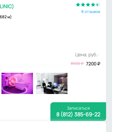
LINIC)
8 отзывов
682 м)
Цена, руб.:
8500
₽
7200
₽
Записаться
8 (812) 385-69-22