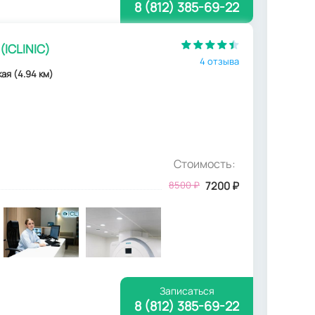
8 (812) 385-69-22
(ICLINIC)
4 отзыва
ая (4.94 км)
Стоимость:
8500
₽
7200
₽
Записаться
8 (812) 385-69-22