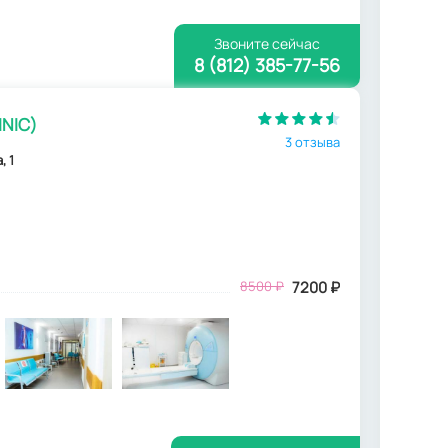
Звоните сейчас
8 (812) 385-77-56
INIC)
3 отзыва
, 1
8500
₽
7200
₽