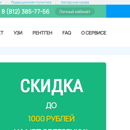
и
Редакционная политика
Авторские права
8 (812) 385-77-56
Личный кабинет
КТ
УЗИ
РЕНТГЕН
FAQ
О СЕРВИСЕ
СКИДКА
ДО
1000 РУБЛЕЙ