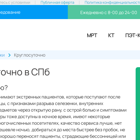
тесь с условиями
Публичная оферта
Политика конфиденциальност
ледование
Ежедневно с 8-00 до 24-00
МРТ
КТ
ПЭТ-
ки
Круглосуточно
очно в СПб
ью?
нимают экстренных пациентов, которые поступают после
цы, с признаками разрыва селезенки, внутренних
едметов через открытую рану, с острой болью и симптомами
ры тоже доступны в ночное время, имеют некоторые
огочисленных посетителях, качество сервиса лучше, нет
ешевле ночью, добираться до места быстрее без пробок, не
, хорошо переносят пациенты, страдающие бессонницей или