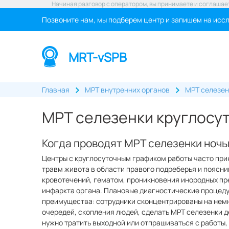
Начиная разговор с оператором, вы принимаете и соглашае
Позвоните нам, мы подберем центр и запишем на исс
MRT-vSPB
Главная
МРТ внутренних органов
МРТ селезен
МРТ селезенки круглосут
Когда проводят МРТ селезенки ноч
Центры с круглосуточным графиком работы часто при
травм живота в области правого подреберья и поясни
кровотечений, гематом, проникновения инородных пр
инфаркта органа. Плановые диагностические процеду
преимущества: сотрудники сконцентрированы на немн
очередей, скопления людей, сделать МРТ селезенки д
нужно тратить выходной или отпрашиваться с работы