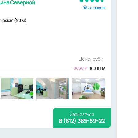
ина Северной
98 отзывов
мирская (90 м)
Цена, руб.:
9000
₽
8000
₽
Записаться
8 (812) 385-69-22