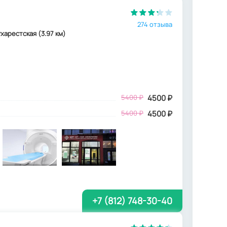
274 отзыва
Бухарестская (3.97 км)
5400
₽
4500
₽
5400 ₽
4500 ₽
+7 (812) 748-30-40