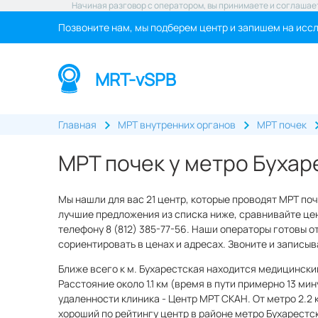
Начиная разговор с оператором, вы принимаете и соглашае
Позвоните нам, мы подберем центр и запишем на исс
MRT-vSPB
Главная
МРТ внутренних органов
МРТ почек
МРТ почек у метро Бухар
Мы нашли для вас 21 центр, которые проводят МРТ по
лучшие предложения из списка ниже, сравнивайте цен
телефону 8 (812) 385-77-56. Наши операторы готовы о
сориентировать в ценах и адресах. Звоните и записы
Ближе всего к м. Бухарестская находится медицински
Расстояние около 1.1 км (время в пути примерно 13 мин
удаленности клиника - Центр МРТ СКАН. От метро 2.2 
хороший по рейтингу центр в районе метро Бухарестск