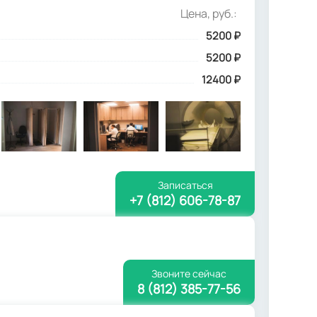
Цена, руб.:
5200
₽
5200 ₽
12400 ₽
Записаться
+7 (812) 606-78-87
Звоните сейчас
8 (812) 385-77-56