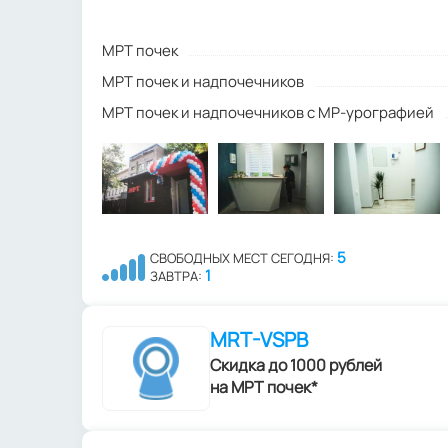
МРТ почек
МРТ почек и надпочечников
МРТ почек и надпочечников с МР-урографией
5
СВОБОДНЫХ МЕСТ СЕГОДНЯ:
1
ЗАВТРА:
MRT-VSPB
Скидка до 1000 рублей
на МРТ почек*