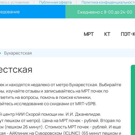
тесь с условиями
Публичная оферта
Политика конфиденциальност
ледование
Ежедневно с 8-00 до 24-00
МРТ
КТ
ПЭТ-
Бухарестская
естская
чек и находятся недалеко от метро Бухарестская. Выбирайте
ы, изучайте отзывы и записывайтесь на МРТ почек по
тветить на вопросы, помочь в поиске клиники,
вайтесь исследование со скидками от MRT-vSPB.
й центр НИИ Скорой помощи им. И.И. Джанелидзе.
ут пешком от метро). Цена на МРТ почек - рублей. Вторая по
км (пешком 26 минут). Стоимость МРТ почек - рублей. И еще
ая - АйКлиник на Суворовском (ICLINIC) (65 минут пешком и