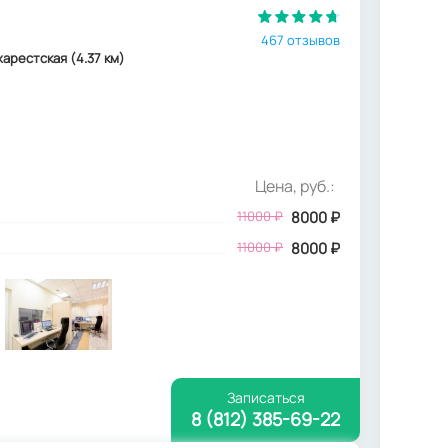
467 отзывов
ухарестская (4.37 км)
Цена, руб.:
11000
₽
8000
₽
11000 ₽
8000 ₽
Записаться
8 (812) 385-69-22