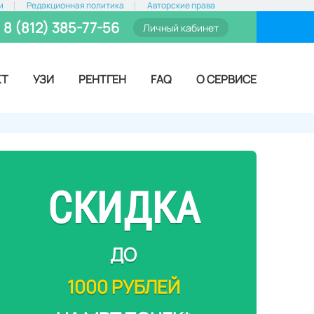
и
Редакционная политика
Авторские права
8 (812) 385-77-56
Личный кабинет
КТ
УЗИ
РЕНТГЕН
FAQ
О СЕРВИСЕ
СКИДКА
ДО
1000 РУБЛЕЙ