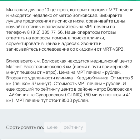
Мы нашли для вас 10 центров, которые проводят МРТ печени
и находятся недалеко от метро Волковская. Выбирайте
лучшие предложения из списка ниже, сравнивайте цены,
изучайте отзывы и записывайтесь на МРТ печени по
телефону 8 (812) 385-77-56. Наши операторы готовы
ответить на вопросы, помочь в поиске клиники,
сориентировать в ценах и адресах. Звоните и
записывайтесь исследование со скидками от MRT-vSPB.
Ближе всего к м. Волковская находится медицинский центр
Магнит. Расстояние около 3 км (время в пути примерно 36
минут пешком от метро). Цена на МРТ печени - рублей.
Вторая по удаленности клиника - КардиоКлиника. От метро 3
км (пешком 37 минут). Стоимость МРТ печени - рублей. И
еще хороший по рейтингу центр в районе метро Волковская
- АйКлиник на Суворовском (ICLINIC) (50 минут пешком и 4.1
км). МРТ печени тут стоит 8500 рублей.
Сортировать по: