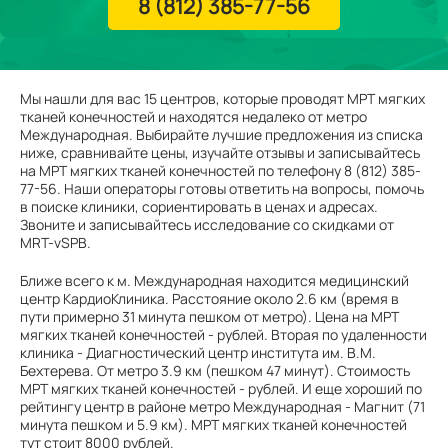
8 (812) 385-77-56
Мы нашли для вас 15 центров, которые проводят МРТ мягких
тканей конечностей и находятся недалеко от метро
Международная. Выбирайте лучшие предложения из списка
ниже, сравнивайте цены, изучайте отзывы и записывайтесь
на МРТ мягких тканей конечностей по телефону 8 (812) 385-
77-56. Наши операторы готовы ответить на вопросы, помочь
в поиске клиники, сориентировать в ценах и адресах.
Звоните и записывайтесь исследование со скидками от
MRT-vSPB.
Ближе всего к м. Международная находится медицинский
центр КардиоКлиника. Расстояние около 2.6 км (время в
пути примерно 31 минута пешком от метро). Цена на МРТ
мягких тканей конечностей - рублей. Вторая по удаленности
клиника - Диагностический центр института им. В.М.
Бехтерева. От метро 3.9 км (пешком 47 минут). Стоимость
МРТ мягких тканей конечностей - рублей. И еще хороший по
рейтингу центр в районе метро Международная - Магнит (71
минута пешком и 5.9 км). МРТ мягких тканей конечностей
тут стоит 8000 рублей.