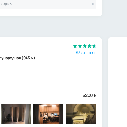
родная
58 отзывов
еждународная (945 м)
5200
₽