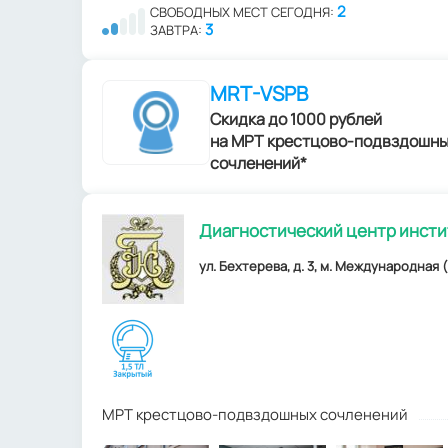
2
СВОБОДНЫХ МЕСТ СЕГОДНЯ:
3
ЗАВТРА:
MRT-VSPB
Скидка до 1000 рублей
на МРТ крестцово-подвздошн
сочленений*
Диагностический центр инстит
ул. Бехтерева, д. 3, м. Международная (
МРТ крестцово-подвздошных сочленений