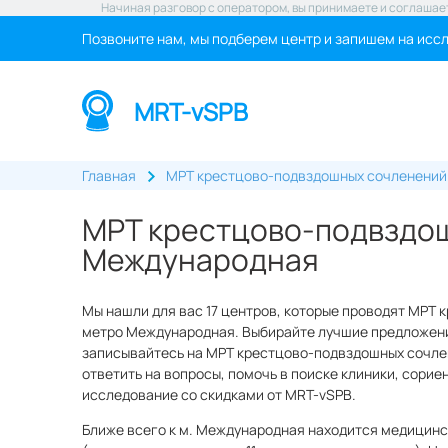
Начиная разговор с оператором, вы принимаете и соглашае
Позвоните нам, мы подберем центр и запишем на исс
MRT-vSPB
Главная
МРТ крестцово-подвздошных сочленений
МРТ крестцово-подвздош
Международная
Мы нашли для вас 17 центров, которые проводят МРТ 
метро Международная. Выбирайте лучшие предложения
записывайтесь на МРТ крестцово-подвздошных сочлен
ответить на вопросы, помочь в поиске клиники, сорие
исследование со скидками от MRT-vSPB.
Ближе всего к м. Международная находится медицинс