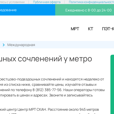
тесь с условиями
Публичная оферта
Политика конфиденциальност
ледование
Ежедневно с 8-00 до 24-00
МРТ
КТ
ПЭТ-
Международная
ных сочленений у метро
крестцово-подвздошных сочленений и находятся недалеко от
 из списка ниже, сравнивайте цены, изучайте отзывы и
ений по телефону 8 (812) 385-77-56. Наши операторы готовы
нтировать в ценах и адресах. Звоните и записывайтесь
кий центр Центр МРТ СКАН. Расстояние около 945 метров