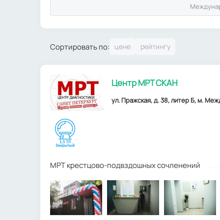
Междуна
Сортировать по:
Центр МРТ СКАН
ул. Пражская, д. 38, литер Б, м. М
МРТ крестцово-подвздошных сочленений