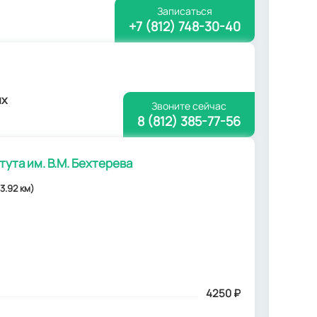
Записаться
+7 (812) 748-30-40
ых
Звоните сейчас
8 (812) 385-77-56
ута им. В.М. Бехтерева
3.92 км)
4250
₽