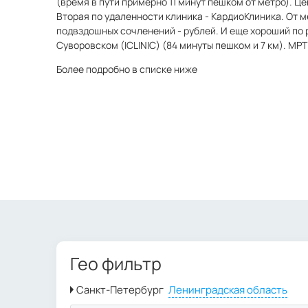
(время в пути примерно 11 минут пешком от метро). Ц
Вторая по удаленности клиника - КардиоКлиника. От м
подвздошных сочленений - рублей. И еще хороший по 
Суворовском (ICLINIC) (84 минуты пешком и 7 км). МР
Более подробно в списке ниже
Гео фильтр