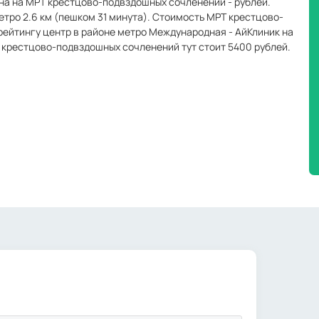
ена на МРТ крестцово-подвздошных сочленений - рублей.
етро 2.6 км (пешком 31 минута). Стоимость МРТ крестцово-
рейтингу центр в районе метро Международная - АйКлиник на
Т крестцово-подвздошных сочленений тут стоит 5400 рублей.