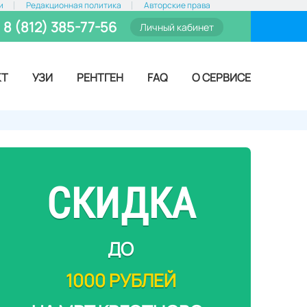
и
Редакционная политика
Авторские права
8 (812) 385-77-56
Личный кабинет
КТ
УЗИ
РЕНТГЕН
FAQ
О СЕРВИСЕ
СКИДКА
ДО
1000 РУБЛЕЙ