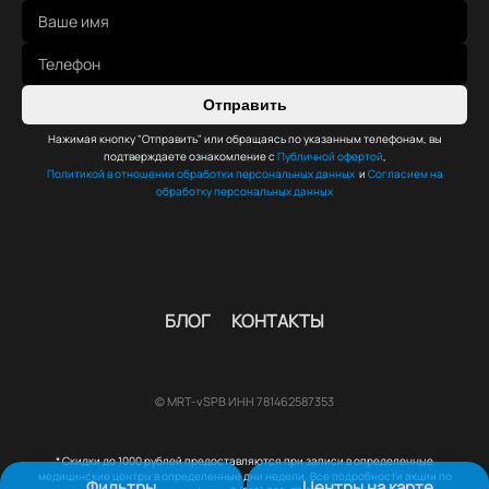
Отправить
Нажимая кнопку "Отправить" или обращаясь по указанным телефонам, вы
подтверждаете ознакомление с
Публичной офертой
,
Политикой в отношении обработки персональных данных
и
Согласием на
обработку персональных данных
БЛОГ
КОНТАКТЫ
© MRT-vSPB ИНН 781462587353
* Скидки до 1000 рублей предоставляются при записи в определенные
медицинские центры в определенные дни недели. Все подробности акции по
Фильтры
Центры на карте