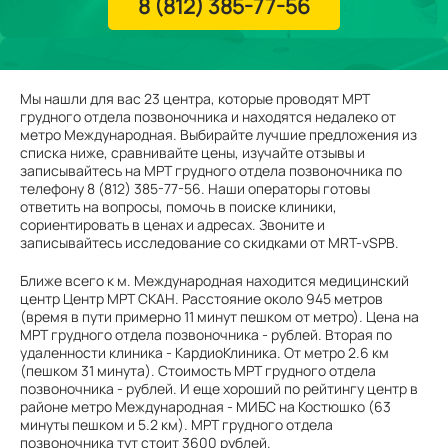
8 (812) 385-77-56
Мы нашли для вас 23 центра, которые проводят МРТ
грудного отдела позвоночника и находятся недалеко от
метро Международная. Выбирайте лучшие предложения из
списка ниже, сравнивайте цены, изучайте отзывы и
записывайтесь на МРТ грудного отдела позвоночника по
телефону 8 (812) 385-77-56. Наши операторы готовы
ответить на вопросы, помочь в поиске клиники,
сориентировать в ценах и адресах. Звоните и
записывайтесь исследование со скидками от MRT-vSPB.
Ближе всего к м. Международная находится медицинский
центр Центр МРТ СКАН. Расстояние около 945 метров
(время в пути примерно 11 минут пешком от метро). Цена на
МРТ грудного отдела позвоночника - рублей. Вторая по
удаленности клиника - КардиоКлиника. От метро 2.6 км
(пешком 31 минута). Стоимость МРТ грудного отдела
позвоночника - рублей. И еще хороший по рейтингу центр в
районе метро Международная - МИБС на Костюшко (63
минуты пешком и 5.2 км). МРТ грудного отдела
позвоночника тут стоит 3600 рублей.