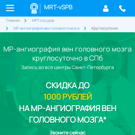
MRT-vSPB
Главная
МРТ сосудов
МР-ангиография вен головного мозга
Круглосуточно
МР-ангиография вен головного мозга
круглосуточно в СПб
Запись во все центры Санкт-Петербурга
СКИДКА
ДО
1000 РУБЛЕЙ
НА МР-АНГИОГРАФИЯ ВЕН
ГОЛОВНОГО МОЗГА*
Звоните сейчас