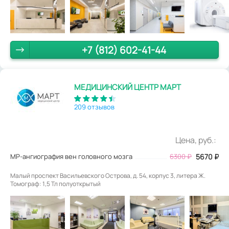
+7 (812) 602-41-44
МЕДИЦИНСКИЙ ЦЕНТР МАРТ
209 отзывов
Цена, руб.:
МР-ангиография вен головного мозга
6300
₽
5670
₽
Малый проспект Васильевского Острова, д. 54, корпус 3, литера Ж.
Томограф: 1,5 Тл полуоткрытый