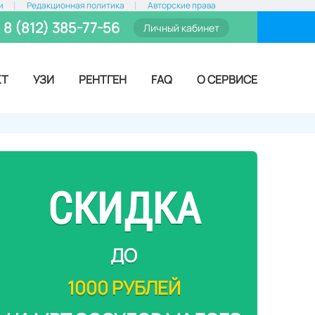
и
Редакционная политика
Авторские права
8 (812) 385-77-56
Личный кабинет
КТ
УЗИ
РЕНТГЕН
FAQ
О СЕРВИСЕ
СКИДКА
ДО
1000 РУБЛЕЙ