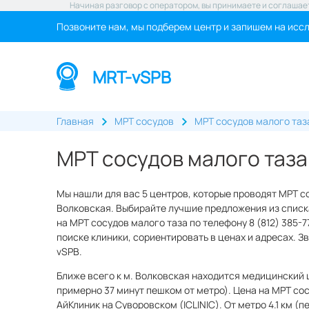
Начиная разговор с оператором, вы принимаете и соглашае
Позвоните нам, мы подберем центр и запишем на исс
MRT-vSPB
Главная
МРТ сосудов
МРТ сосудов малого таз
МРТ сосудов малого таза
Мы нашли для вас 5 центров, которые проводят МРТ с
Волковская. Выбирайте лучшие предложения из списк
на МРТ сосудов малого таза по телефону 8 (812) 385-
поиске клиники, сориентировать в ценах и адресах. 
vSPB.
Ближе всего к м. Волковская находится медицинский 
примерно 37 минут пешком от метро). Цена на МРТ сос
АйКлиник на Суворовском (ICLINIC). От метро 4.1 км (