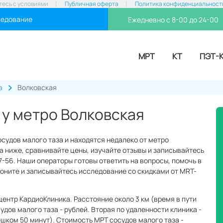
тесь с условиями
Публичная оферта
Политика конфиденциальност
ледование
Ежедневно с 8-00 до 24-00
МРТ
КТ
ПЭТ-
а
Волковская
 у метро Волковская
осудов малого таза и находятся недалеко от метро
а ниже, сравнивайте цены, изучайте отзывы и записывайтесь
77-56. Наши операторы готовы ответить на вопросы, помочь в
Звоните и записывайтесь исследование со скидками от MRT-
центр КардиоКлиника. Расстояние около 3 км (время в пути
удов малого таза - рублей. Вторая по удаленности клиника -
пешком 50 минут). Стоимость МРТ сосудов малого таза -