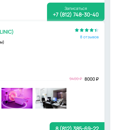
Записаться
+7 (812) 748-30-40
LINIC)
8 отзывов
км)
9400
₽
8000
₽
8 (812) 385-69-22