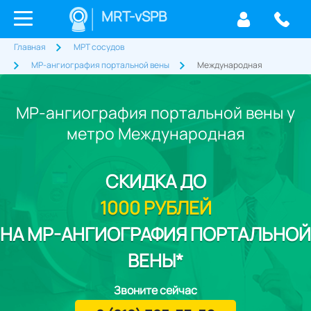
MRT-vSPB
Главная
МРТ сосудов
МР-ангиография портальной вены
Международная
МР-ангиография портальной вены у
метро Международная
СКИДКА
ДО
1000 РУБЛЕЙ
НА МР-АНГИОГРАФИЯ ПОРТАЛЬНОЙ
ВЕНЫ*
Звоните сейчас