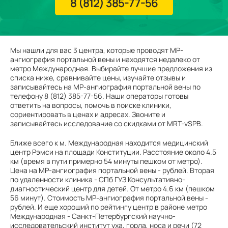
8 (812) 385-77-56
Мы нашли для вас 3 центра, которые проводят МР-
ангиография портальной вены и находятся недалеко от
метро Международная. Выбирайте лучшие предложения из
списка ниже, сравнивайте цены, изучайте отзывы и
записывайтесь на МР-ангиография портальной вены по
телефону 8 (812) 385-77-56. Наши операторы готовы
ответить на вопросы, помочь в поиске клиники,
сориентировать в ценах и адресах. Звоните и
записывайтесь исследование со скидками от MRT-vSPB.
Ближе всего к м. Международная находится медицинский
центр Рэмси на площади Конституции. Расстояние около 4.5
км (время в пути примерно 54 минуты пешком от метро).
Цена на МР-ангиография портальной вены - рублей. Вторая
по удаленности клиника - СПб ГУЗ Консультативно-
диагностический центр для детей. От метро 4.6 км (пешком
56 минут). Стоимость МР-ангиография портальной вены -
рублей. И еще хороший по рейтингу центр в районе метро
Международная - Санкт-Петербургский научно-
исследовательский институт уха, горла, носа и речи (72