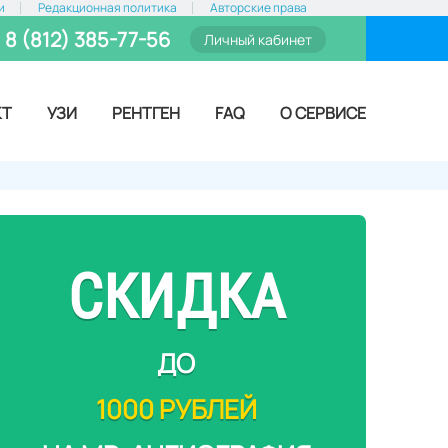
и
Редакционная политика
Авторские права
8 (812) 385-77-56
Личный кабинет
КТ
УЗИ
РЕНТГЕН
FAQ
О СЕРВИСЕ
СКИДКА
ДО
1000 РУБЛЕЙ