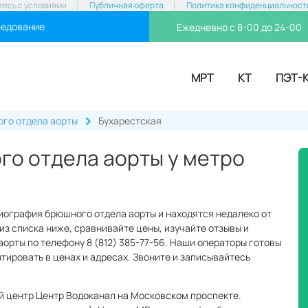
тесь с условиями
Публичная оферта
Политика конфиденциальност
ледование
Ежедневно с 8-00 до 24-00
МРТ
КТ
ПЭТ-
го отдела аорты
Бухарестская
о отдела аорты у метро
иография брюшного отдела аорты и находятся недалеко от
з списка ниже, сравнивайте цены, изучайте отзывы и
рты по телефону 8 (812) 385-77-56. Наши операторы готовы
нтировать в ценах и адресах. Звоните и записывайтесь
й центр Центр Водоканал на Московском проспекте.