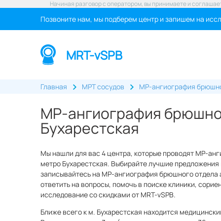
Начиная разговор с оператором, вы принимаете и соглашае
Позвоните нам, мы подберем центр и запишем на исс
MRT-vSPB
Главная
МРТ сосудов
МР-ангиография брюшно
МР-ангиография брюшног
Бухарестская
Мы нашли для вас 4 центра, которые проводят МР-анг
метро Бухарестская. Выбирайте лучшие предложения и
записывайтесь на МР-ангиография брюшного отдела ао
ответить на вопросы, помочь в поиске клиники, сорие
исследование со скидками от MRT-vSPB.
Ближе всего к м. Бухарестская находится медицински