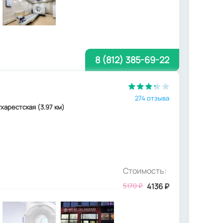
8 (812) 385-69-22
274 отзыва
Бухарестская (3.97 км)
Стоимость:
5170
₽
4136
₽