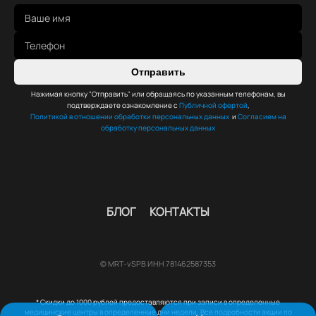
Отправить
Нажимая кнопку "Отправить" или обращаясь по указанным телефонам, вы
подтверждаете ознакомление с
Публичной офертой
,
Политикой в отношении обработки персональных данных
и
Согласием на
обработку персональных данных
БЛОГ
КОНТАКТЫ
© MRT-vSPB ИНН 781462587353
* Скидки до 1000 рублей предоставляются при записи в определенные
медицинские центры в определенные дни недели. Все подробности акции по