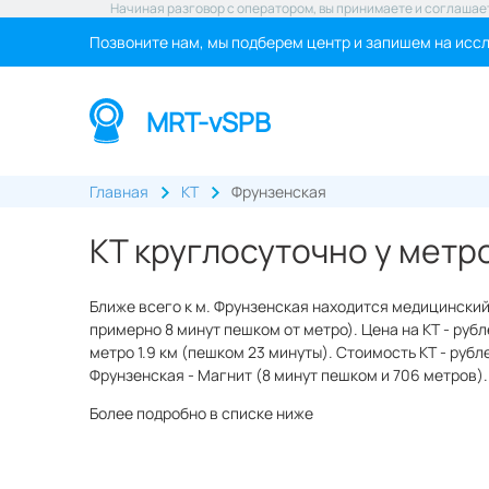
Начиная разговор с оператором, вы принимаете и соглашае
Позвоните нам, мы подберем центр и запишем на исс
MRT-vSPB
Главная
КТ
Фрунзенская
КТ круглосуточно у метр
Ближе всего к м. Фрунзенская находится медицинский
примерно 8 минут пешком от метро). Цена на КТ - руб
метро 1.9 км (пешком 23 минуты). Стоимость КТ - рубл
Фрунзенская - Магнит (8 минут пешком и 706 метров). 
Более подробно в списке ниже