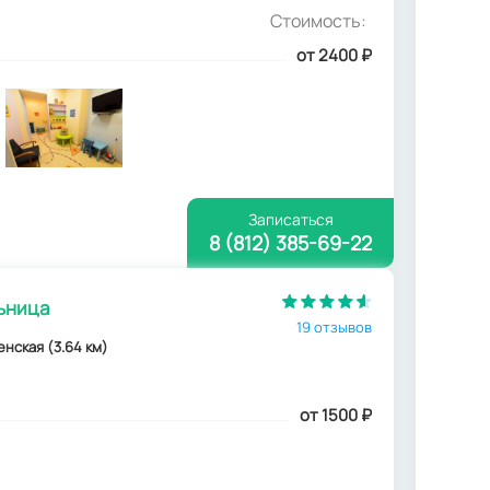
Стоимость:
от 2400
₽
Записаться
8 (812) 385-69-22
ьница
19 отзывов
енская (3.64 км)
от 1500
₽