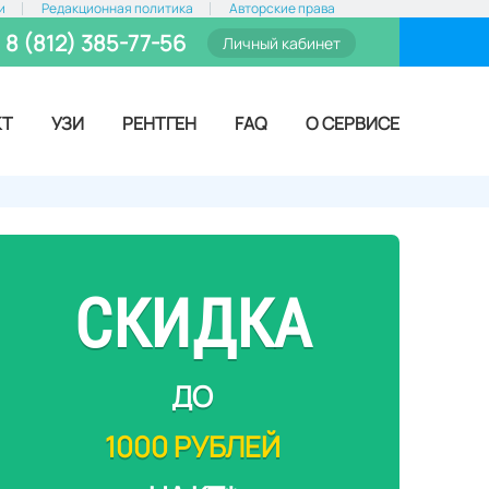
и
Редакционная политика
Авторские права
8 (812) 385-77-56
Личный кабинет
КТ
УЗИ
РЕНТГЕН
FAQ
О СЕРВИСЕ
СКИДКА
ДО
1000 РУБЛЕЙ