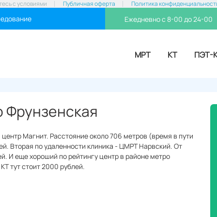
тесь с условиями
Публичная оферта
Политика конфиденциальност
ледование
Ежедневно с 8-00 до 24-00
МРТ
КТ
ПЭТ-
о Фрунзенская
 центр Магнит. Расстояние около 706 метров (время в пути
лей. Вторая по удаленности клиника - ЦМРТ Нарвский. От
ей. И еще хороший по рейтингу центр в районе метро
КТ тут стоит 2000 рублей.