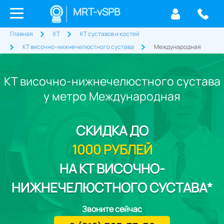
MRT-vSPB
Главная
КТ
КТ суставов и костей
КТ височно-нижнечелюстного сустава
Международная
КТ височно-нижнечелюстного сустава
у метро Международная
СКИДКА
ДО
1000 РУБЛЕЙ
НА КТ ВИСОЧНО-
НИЖНЕЧЕЛЮСТНОГО СУСТАВА*
Звоните сейчас