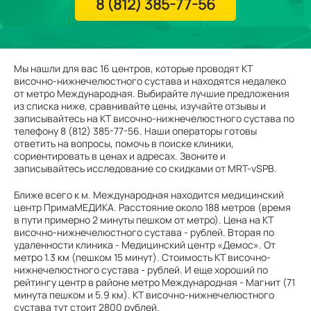
8 (812) 385-77-56
Мы нашли для вас 16 центров, которые проводят КТ
височно-нижнечелюстного сустава и находятся недалеко
от метро Международная. Выбирайте лучшие предложения
из списка ниже, сравнивайте цены, изучайте отзывы и
записывайтесь на КТ височно-нижнечелюстного сустава по
телефону 8 (812) 385-77-56. Наши операторы готовы
ответить на вопросы, помочь в поиске клиники,
сориентировать в ценах и адресах. Звоните и
записывайтесь исследование со скидками от MRT-vSPB.
Ближе всего к м. Международная находится медицинский
центр ПримаМЕДИКА. Расстояние около 188 метров (время
в пути примерно 2 минуты пешком от метро). Цена на КТ
височно-нижнечелюстного сустава - рублей. Вторая по
удаленности клиника - Медицинский центр «Демос». От
метро 1.3 км (пешком 15 минут). Стоимость КТ височно-
нижнечелюстного сустава - рублей. И еще хороший по
рейтингу центр в районе метро Международная - Магнит (71
минута пешком и 5.9 км). КТ височно-нижнечелюстного
сустава тут стоит 2800 рублей.