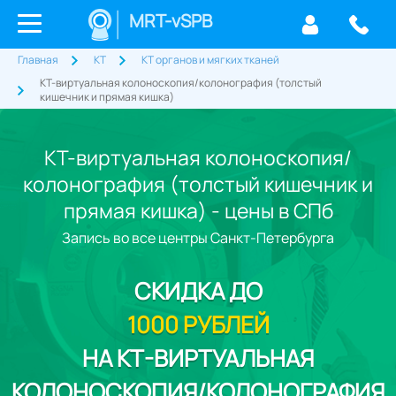
MRT-vSPB
Главная
КТ
КТ органов и мягких тканей
КТ-виртуальная колоноскопия/колонография (толстый
кишечник и прямая кишка)
КТ-виртуальная колоноскопия/
колонография (толстый кишечник и
прямая кишка) - цены в СПб
Запись во все центры Санкт-Петербурга
СКИДКА
ДО
1000 РУБЛЕЙ
НА КТ-ВИРТУАЛЬНАЯ
КОЛОНОСКОПИЯ/КОЛОНОГРАФИЯ