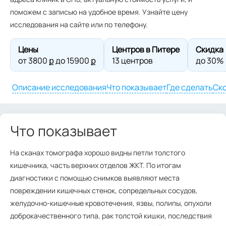
поможем с записью на удобное время. Узнайте цену
исследования на сайте или по телефону.
Цены
Центров в Питере
Скидка
от
3800
ք до
15900
ք
13 центров
до 30%
Описание исследования
Что показывает
Где сделать
Ско
Что показывает
На сканах томографа хорошо видны петли толстого
кишечника, часть верхних отделов ЖКТ. По итогам
диагностики с помощью снимков выявляют места
повреждении кишечных стенок, сопредельных сосудов,
желудочно-кишечные кровотечения, язвы, полипы, опухоли
доброкачественного типа, рак толстой кишки, последствия