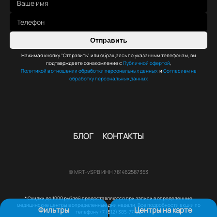
Отправить
Нажимая кнопку "Отправить" или обращаясь по указанным телефонам, вы
подтверждаете ознакомление с
Публичной офертой
,
Политикой в отношении обработки персональных данных
и
Согласием на
обработку персональных данных
БЛОГ
КОНТАКТЫ
© MRT-vSPB ИНН 781462587353
* Скидки до 1000 рублей предоставляются при записи в определенные
медицинские центры в определенные дни недели. Все подробности акции по
Фильтры
Центры на карте
телефону +7 (812) 385-77-56