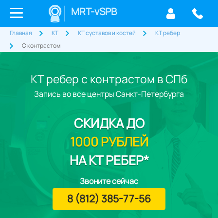
MRT-vSPB
Главная
КТ
КТ суставов и костей
КТ ребер
С контрастом
КТ ребер с контрастом в СПб
Запись во все центры Санкт-Петербурга
СКИДКА
ДО
1000 РУБЛЕЙ
НА КТ РЕБЕР*
Звоните сейчас
8 (812) 385-77-56