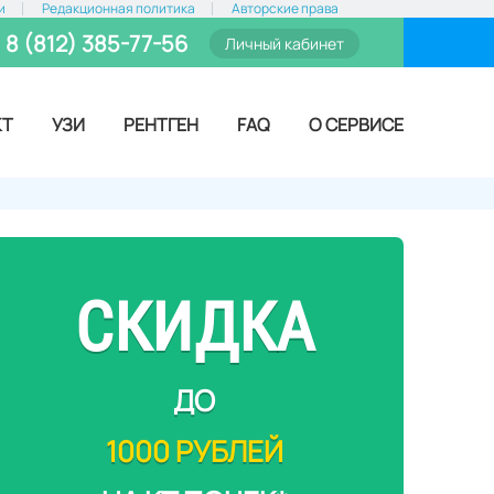
и
Редакционная политика
Авторские права
8 (812) 385-77-56
Личный кабинет
КТ
УЗИ
РЕНТГЕН
FAQ
О СЕРВИСЕ
СКИДКА
ДО
1000 РУБЛЕЙ