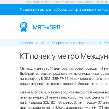
Начиная разговор с оператором, вы принимаете и соглашае
Позвоните нам, мы подберем центр и запишем на исс
MRT-vSPB
Главная
КТ
КТ органов и мягких тканей
КТ 
КТ почек у метро Между
Мы нашли для вас 14 центров, которые проводят КТ п
Выбирайте лучшие предложения из списка ниже, сравн
по телефону 8 (812) 385-77-56. Наши операторы готовы
сориентировать в ценах и адресах. Звоните и записы
Ближе всего к м. Международная находится медицинск
пути примерно 31 минута пешком от метро). Цена на КТ
на Елизарова (ICLINIC). От метро 3.1 км (пешком 37 ми
центр в районе метро Международная - Магнит (71 мину