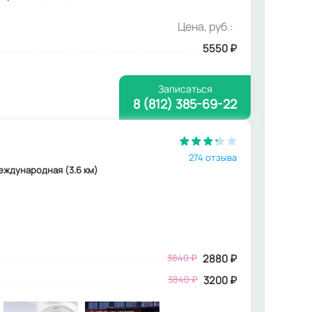
Цена, руб.:
5550
₽
Записаться
8 (812) 385-69-22
274 отзыва
 Международная (3.6 км)
3840
₽
2880
₽
3840 ₽
3200 ₽