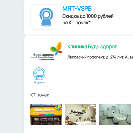
MRT-VSPB
Скидка до 1000 рублей
на КТ почек*
Клиника Будь здоров
Лиговский проспект, д. 274 лит. А ,
КТ почек