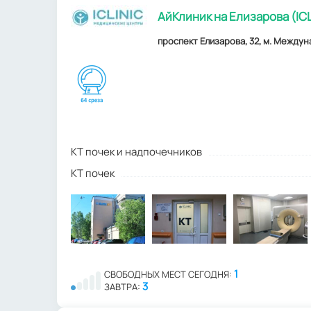
АйКлиник на Елизарова (ICL
проспект Елизарова, 32, м. Междун
КТ почек и надпочечников
КТ почек
1
СВОБОДНЫХ МЕСТ СЕГОДНЯ:
3
ЗАВТРА: