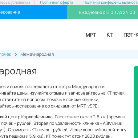
тесь с условиями
Публичная оферта
Политика конфиденциальност
ледование
Ежедневно с 8-00 до 24-00
МРТ
КТ
ПЭТ-
почек
Международная
народная
очек и находятся недалеко от метро Международная.
ивайте цены, изучайте отзывы и записывайтесь на КТ почек
 ответить на вопросы, помочь в поиске клиники,
вайтесь исследование со скидками от MRT-vSPB.
ий центр КардиоКлиника. Расстояние около 2.6 км (время в
 почек - рублей. Вторая по удаленности клиника - АйКлиник
нут). Стоимость КТ почек - рублей. И еще хороший по рейтингу
та пешком и 5.9 км). КТ почек тут стоит 2800 рублей.