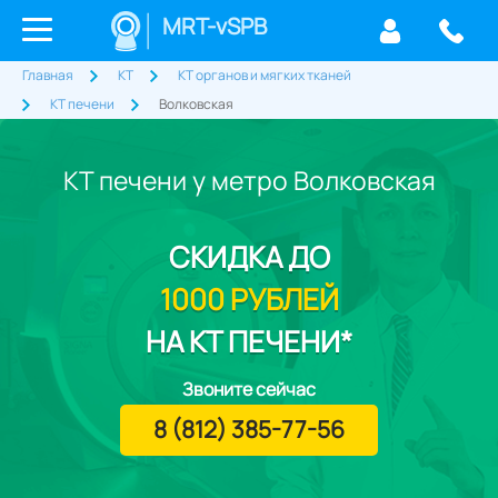
MRT-vSPB
Главная
КТ
КТ органов и мягких тканей
КТ печени
Волковская
КТ печени у метро Волковская
СКИДКА
ДО
1000 РУБЛЕЙ
НА КТ ПЕЧЕНИ*
Звоните сейчас
8 (812) 385-77-56