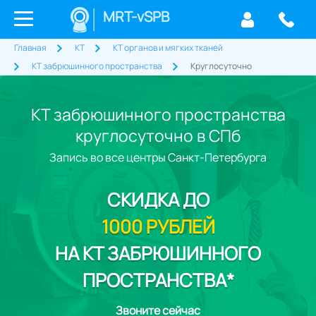
MRT-vSPB
Главная
КТ
КТ органов и мягких тканей
КТ забрюшинного пространства
Круглосуточно
КТ забрюшинного пространства
круглосуточно в СПб
Запись во все центры Санкт-Петербурга
СКИДКА
ДО
1000 РУБЛЕЙ
НА КТ ЗАБРЮШИННОГО
ПРОСТРАНСТВА*
Звоните сейчас