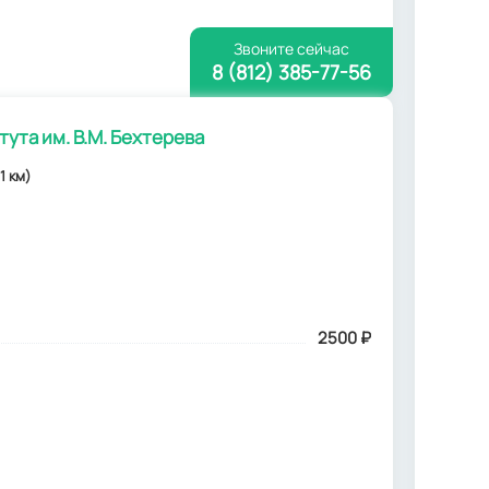
Звоните сейчас
8 (812) 385-77-56
ута им. В.М. Бехтерева
1 км)
2500
₽