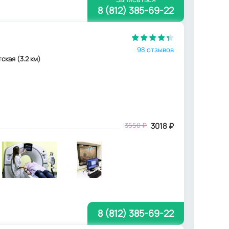
8 (812) 385-69-22
98 отзывов
тская (3.2 км)
3550
₽
3018
₽
8 (812) 385-69-22