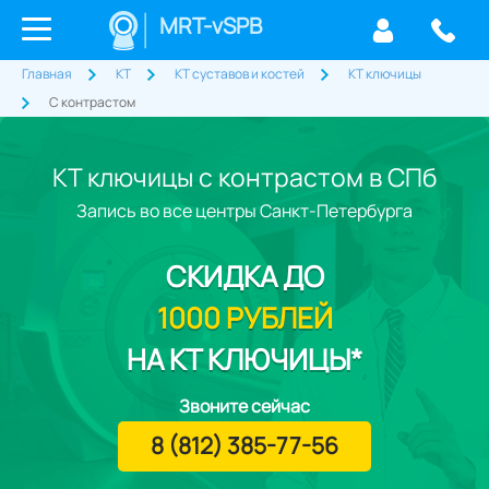
MRT-vSPB
Главная
КТ
КТ суставов и костей
КТ ключицы
С контрастом
КТ ключицы с контрастом в СПб
Запись во все центры Санкт-Петербурга
СКИДКА
ДО
1000 РУБЛЕЙ
НА КТ КЛЮЧИЦЫ*
Звоните сейчас
8 (812) 385-77-56