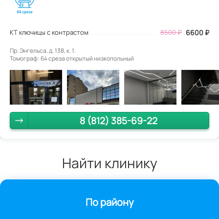
КТ ключицы с контрастом
8500
₽
6600
₽
Пр. Энгельса, д. 138, к. 1.
Томограф: 64 среза открытый низкопольный
8 (812) 385-69-22
Найти клинику
По району