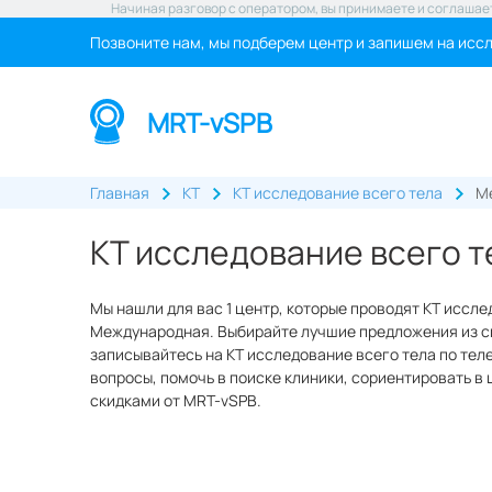
Начиная разговор с оператором, вы принимаете и соглашае
Позвоните нам, мы подберем центр и запишем на исс
MRT-vSPB
Главная
КТ
КТ исследование всего тела
М
КТ исследование всего 
Мы нашли для вас 1 центр, которые проводят КТ иссле
Международная. Выбирайте лучшие предложения из сп
записывайтесь на КТ исследование всего тела по теле
вопросы, помочь в поиске клиники, сориентировать в 
скидками от MRT-vSPB.