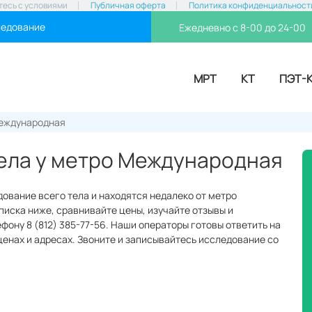
тесь с условиями
Публичная оферта
Политика конфиденциальност
ледование
Ежедневно с 8-00 до 24-00
МРТ
КТ
ПЭТ-
еждународная
тела у метро Международная
дование всего тела и находятся недалеко от метро
иска ниже, сравнивайте цены, изучайте отзывы и
фону 8 (812) 385-77-56. Наши операторы готовы ответить на
ценах и адресах. Звоните и записывайтесь исследование со