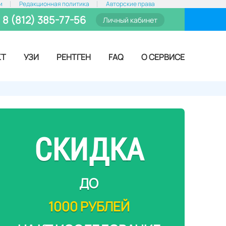
и
Редакционная политика
Авторские права
8 (812) 385-77-56
Личный кабинет
КТ
УЗИ
РЕНТГЕН
FAQ
О СЕРВИСЕ
СКИДКА
ДО
1000 РУБЛЕЙ