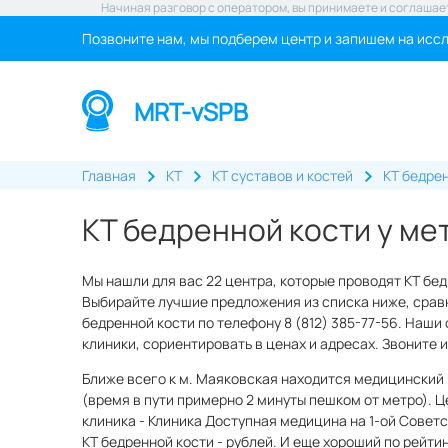
Начиная разговор с оператором, вы принимаете и соглашае
Позвоните нам, мы подберем центр и запишем на исс
MRT-vSPB
Главная
КТ
КТ суставов и костей
КТ бедре
КТ бедренной кости у ме
Мы нашли для вас 22 центра, которые проводят КТ бе
Выбирайте лучшие предложения из списка ниже, сравн
бедренной кости по телефону 8 (812) 385-77-56. Наши
клиники, сориентировать в ценах и адресах. Звоните
Ближе всего к м. Маяковская находится медицинский 
(время в пути примерно 2 минуты пешком от метро). Ц
клиника - Клиника Доступная медицина на 1-ой Советс
КТ бедренной кости - рублей. И еще хороший по рейти