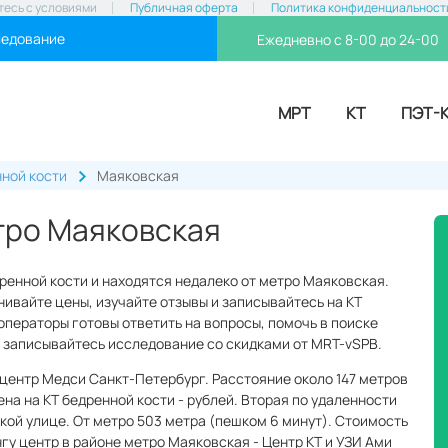
тесь с условиями
Публичная оферта
Политика конфиденциальност
ледование
Ежедневно с 8-00 до 24-00
МРТ
КТ
ПЭТ-
нной кости
Маяковская
тро Маяковская
дренной кости и находятся недалеко от метро Маяковская.
ивайте цены, изучайте отзывы и записывайтесь на КТ
 операторы готовы ответить на вопросы, помочь в поиске
 и записывайтесь исследование со скидками от MRT-vSPB.
центр Медси Санкт-Петербург. Расстояние около 147 метров
ена на КТ бедренной кости - рублей. Вторая по удаленности
кой улице. От метро 503 метра (пешком 6 минут). Стоимость
нгу центр в районе метро Маяковская - Центр КТ и УЗИ Ами