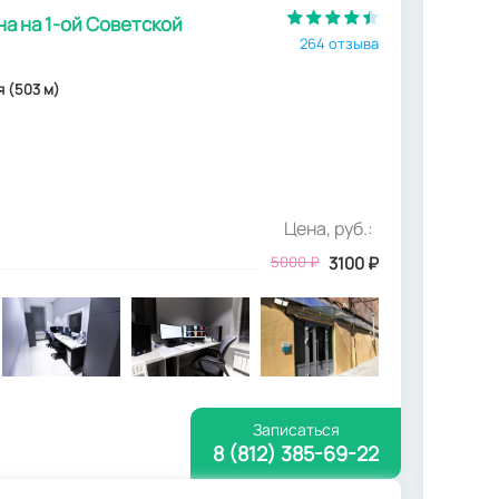
а на 1-ой Советской
264 отзыва
ая (503 м)
Цена, руб.:
5000
₽
3100
₽
Записаться
8 (812) 385-69-22