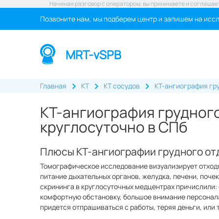
Начиная разговор с оператором, вы принимаете и соглашае
Позвоните нам, мы подберем центр и запишем на исс
MRT-vSPB
Главная
КТ
КТ сосудов
КТ-ангиография гру
КТ-ангиография грудного
круглосуточно в СПб
Плюсы КТ-ангиографии грудного отд
Томографическое исследование визуализирует отходя
питание дыхательных органов, желудка, печени, поче
скрининга в круглосуточных медцентрах причислили: 
комфортную обстановку, большое внимание персонал
придется отпрашиваться с работы, теряя деньги, или 