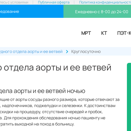
тесь с условиями
Публичная оферта
Политика конфиденциальност
ледование
Ежедневно с 8-00 до 24-00
МРТ
КТ
ПЭТ-
дного отдела аорты и ее ветвей
Круглосуточно
 отдела аорты и ее ветвей
ела аорты и ее ветвей ночью
щие от аорты сосуды разного размера, которые отвечают за
к, надпочечников, поджелудки и селезенки. К достоинствам
скидки на процедуру, отсутствие очередей и пробок,
а. Для прохождения обследования ночью пациенту не
тратить выходной на поход в больницу.