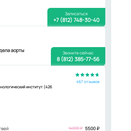
Записаться
+7 (812) 748-30-40
тдела аорты
Звоните сейчас
8 (812) 385-77-56
467 отзывов
ехнологический институт (426
твей
14000
₽
5500
₽