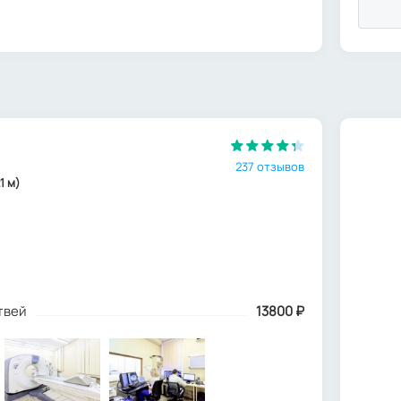
237 отзывов
1 м)
твей
13800
₽