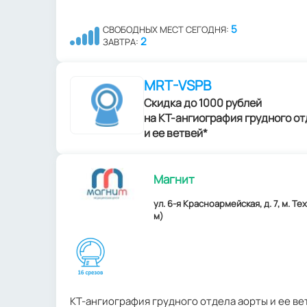
5
СВОБОДНЫХ МЕСТ СЕГОДНЯ:
2
ЗАВТРА:
MRT-VSPB
Скидка до 1000 рублей
на КТ-ангиография грудного о
и ее ветвей*
Магнит
ул. 6-я Красноармейская, д. 7, м. Т
м)
КТ-ангиография грудного отдела аорты и ее ве