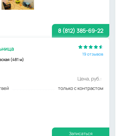
8 (812) 385-69-22
ьница
19 отзывов
вская (481 м)
Цена, руб.:
твей
только с контрастом
Записаться