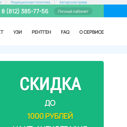
и
Редакционная политика
Авторские права
8 (812) 385-77-56
Личный кабинет
КТ
УЗИ
РЕНТГЕН
FAQ
О СЕРВИСЕ
СКИДКА
ДО
1000 РУБЛЕЙ