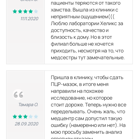
пациенты теряются от такого
хамства. Вышла из клиники с
неприятным ощущением(((
11.11.2020
Люблю лаборатории Хеликс за
доступность, качество и
близость к дому. Но в этот
филиал больше не хочется
приходить, несмотря на то, что
медсестры тут замечательные.
Пришла в клинику, чтобы сдать
ПЦР-мазок, в итоге меня
направили на похожее
исследование, но которое
стоит дороже. Теперь нужно все
Тамара О.
переделывать. Очень жаль, что
медцентр сам допустил такую
28.09.2020
ошибку (намеренно или нет). На
мою просьбу заменить анализ
ответили отказом…