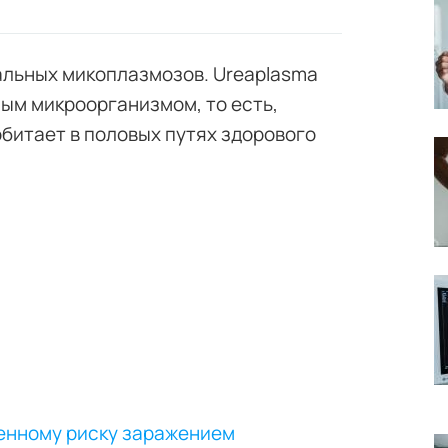
альных микоплазмозов. Ureaplasma
ным микроорганизмом, то есть,
битает в половых путях здорового
шенному риску заражением