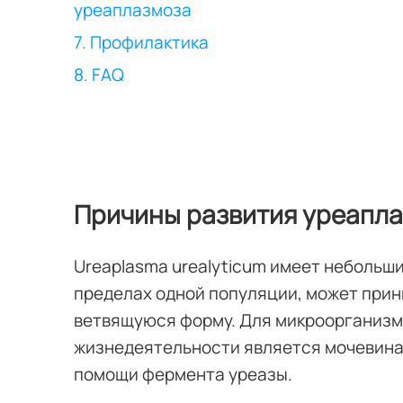
уреаплазмоза
7. Профилактика
8. FAQ
Причины развития уреапл
Ureaplasma urealyticum имеет небольш
пределах одной популяции, может прин
ветвящуюся форму. Для микроорганиз
жизнедеятельности является мочевина
помощи фермента уреазы.