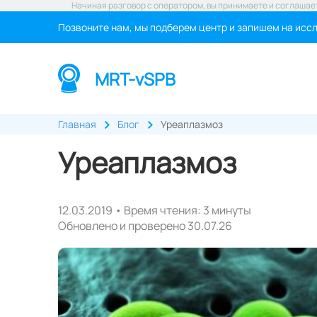
Начиная разговор с оператором, вы принимаете и соглашае
Позвоните нам, мы подберем центр и запишем на исс
MRT-vSPB
Главная
Блог
Уреаплазмоз
Уреаплазмоз
12.03.2019 • Время чтения: 3 минуты
Обновлено и проверено 30.07.26