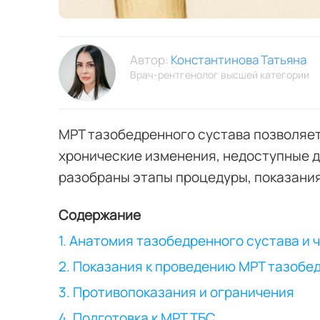
Автор:
Константинова Татьяна
Врач-рентгенолог высшей категории
МРТ тазобедренного сустава позволяет 
хронические изменения, недоступные д
разобраны этапы процедуры, показания
Содержание
1. Анатомия тазобедренного сустава и 
2. Показания к проведению МРТ тазобе
3. Противопоказания и ограничения
4. Подготовка к МРТ ТБС