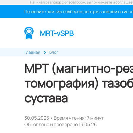
Начиная разговор с оператором, вы принимаете и соглашае
Позвоните нам, мы подберем центр и запишем на исс
MRT-vSPB
Главная
Блог
МРТ (магнитно-ре
томография) тазо
сустава
30.05.2025 • Время чтения: 7 минут
Обновлено и проверено 13.05.26