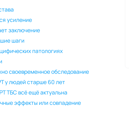
става
тся усиление
чает заключение
йшие шаги
ецифических патологиях
и
важно своевременное обследование
РТ у людей старше 60 лет
РТ ТБС всё ещё актуальна
бочные эффекты или совпадение