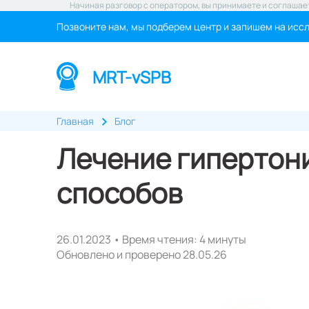
Начиная разговор с оператором, вы принимаете и соглашае
Позвоните нам, мы подберем центр и запишем на исс
MRT-vSPB
Главная
Блог
Лечение гипертони
способов
26.01.2023 • Время чтения: 4 минуты
Обновлено и проверено 28.05.26