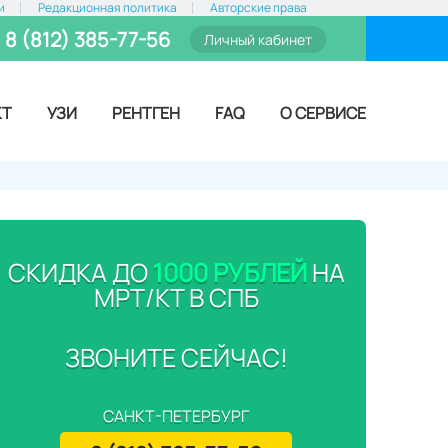
и
Редакционная политика
Авторские права
8 (812) 385-77-56
Личный кабинет
КТ
УЗИ
РЕНТГЕН
FAQ
О СЕРВИСЕ
СКИДКА ДО
1000 РУБЛЕЙ
НА
МРТ/КТ В СПБ
ЗВОНИТЕ СЕЙЧАС!
САНКТ-ПЕТЕРБУРГ