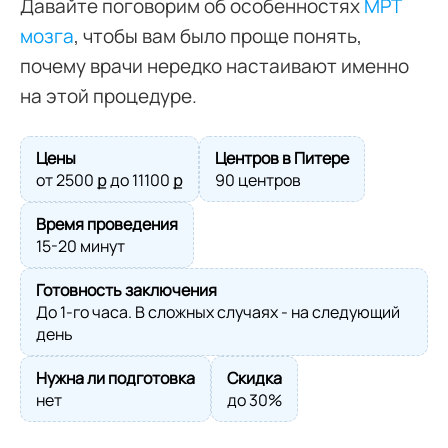
Давайте поговорим об особенностях
МРТ
мозга
, чтобы вам было проще понять,
почему врачи нередко настаивают именно
на этой процедуре.
Цены
Центров в Питере
от
2500
ք до
11100
ք
90 центров
Время проведения
15-20 минут
Готовность заключения
До 1-го часа. В сложных случаях - на следующий
день
Нужна ли подготовка
Скидка
нет
до 30%